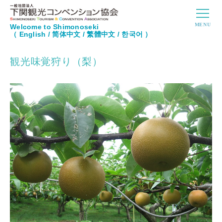
Welcome to Shimonoseki
（
English
/
简体中文
/
繁體中文
/
한국어
）
観光味覚狩り（梨）
体験詳細