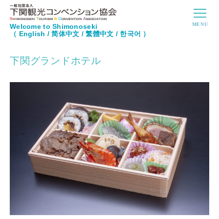
Welcome to Shimonoseki
（
English
/
简体中文
/
繁體中文
/
한국어
）
下関グランドホテル
ケータリング＆弁当詳細